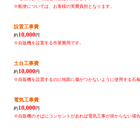
※船便については、お客様の実費負担となります。
設置工事費
10,000
約
円
※自販機を設置する作業費用です。
土台工事費
10,000
約
円
※自販機を設置するのに地面に傷がつかないように使用する石
電気工事費
10,000
約
円
※自販機のそばにコンセントがあれば電気工事が掛からない場