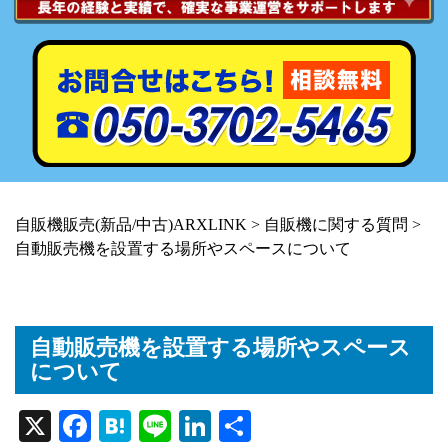
自販機販売(新品/中古)ARXLINK
>
自販機に関する質問
>
自動販売機を設置する場所やスペースについて
自動販売機を設置する場所やスペース
について
X
Fa
H
Li
Li
共