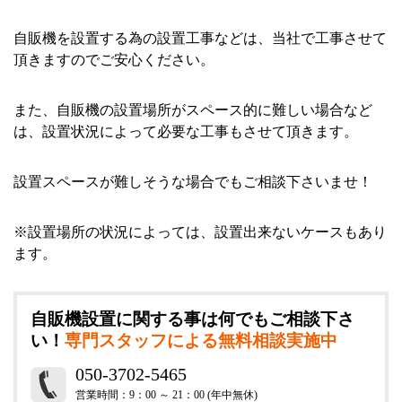
ce
at
ne
nk
有
bo
en
ed
自販機を設置する為の設置工事などは、当社で工事させて
ok
a
In
頂きますのでご安心ください。
また、自販機の設置場所がスペース的に難しい場合など
は、設置状況によって必要な工事もさせて頂きます。
設置スペースが難しそうな場合でもご相談下さいませ！
※設置場所の状況によっては、設置出来ないケースもあり
ます。
自販機設置に関する事は何でもご相談下さ
い！
専門スタッフによる無料相談実施中
050-3702-5465
営業時間：9：00 ～ 21：00 (年中無休)