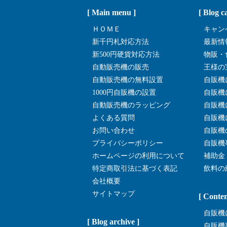
[ Main menu ]
[ Blog c
ＨＯＭＥ
キャン
新千円札対応方法
最新情
新500円硬貨対応方法
物販・
自動販売機の販売
王様の
自動販売機の無料設置
自販機
1000円自販機の設置
自販機
自動販売機のラッピング
自販機
よくある質問
自販機
お問い合わせ
自販機
プライバシーポリシー
自販機
ホームページの利用について
補助金
特定商取引法に基づく表記
飲料の
会社概要
サイトマップ
[ Conten
自販機
[ Blog archive ]
自販機