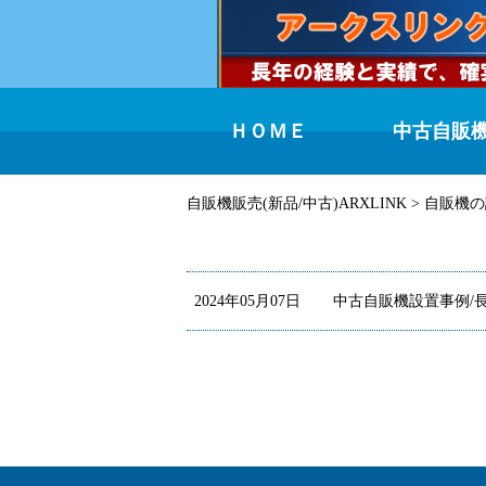
ＨＯＭＥ
中古自販
自販機販売(新品/中古)ARXLINK
>
自販機の
2024年05月07日
中古自販機設置事例/