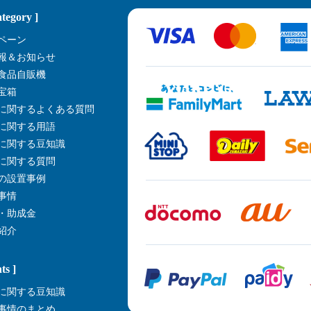
ategory ]
ペーン
報＆お知らせ
食品自販機
宝箱
に関するよくある質問
に関する用語
に関する豆知識
に関する質問
の設置事例
事情
・助成金
紹介
ts ]
に関する豆知識
事情のまとめ