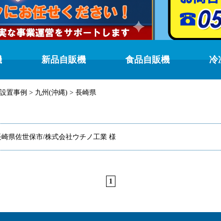
機
新品自販機
食品自販機
冷
設置事例
>
九州(沖縄)
>
長崎県
長崎県佐世保市/株式会社ウチノ工業 様
1