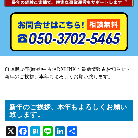
自販機販売(新品/中古)ARXLINK
>
最新情報＆お知らせ
>
新年のご挨拶、本年もよろしくお願い致します。
新年のご挨拶、本年もよろしくお願い
致します。
X
Fa
H
Li
Li
共