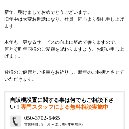
ce
at
ne
nk
有
bo
en
ed
新年、明けましておめでとうございます。
ok
a
In
旧年中は大変お世話になり、社員一同心より御礼申し上げ
ます。
本年も、更なるサービスの向上に努めて参りますので、
何とぞ昨年同様のご愛顧を賜わりますよう、お願い申し上
げます。
皆様のご健康とご多幸をお祈りし、新年のご挨拶とさせて
いただきます。
自販機設置に関する事は何でもご相談下さ
い！
専門スタッフによる無料相談実施中
050-3702-5465
営業時間：9：00 ～ 21：00 (年中無休)