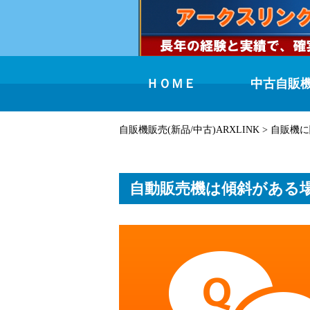
ＨＯＭＥ
中古自販
自販機販売(新品/中古)ARXLINK
>
自販機に
自動販売機は傾斜がある