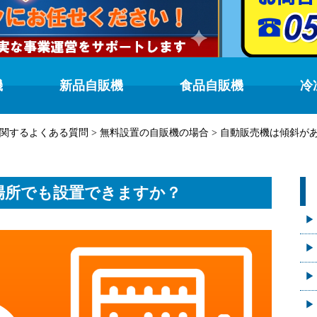
機
新品自販機
食品自販機
冷
関するよくある質問
>
無料設置の自販機の場合
>
自動販売機は傾斜が
場所でも設置できますか？