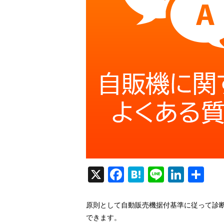
X
Fa
H
Li
Li
共
ce
at
ne
nk
有
bo
en
ed
原則として自動販売機据付基準に従って診
ok
a
In
できます。