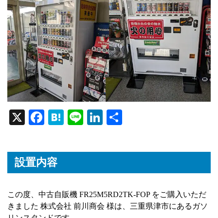
X
Fa
H
Li
Li
共
ce
at
ne
nk
有
bo
en
ed
ok
a
In
設置内容
この度、中古自販機 FR25M5RD2TK-FOP をご購入いただ
きました 株式会社 前川商会 様は、三重県津市にあるガソ
リンスタンドです。