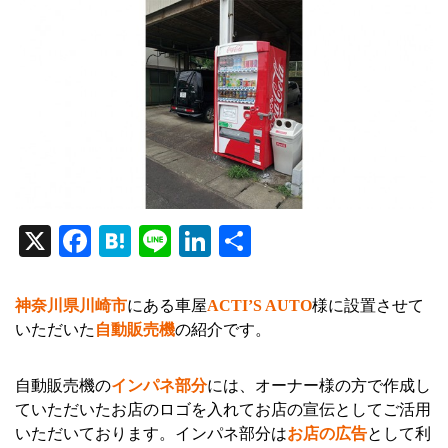
X
Fa
H
Li
Li
共
ce
at
ne
nk
有
bo
en
ed
神奈川県川崎市
にある車屋
ACTI’S AUTO
様に設置させて
ok
a
In
いただいた
自動販売機
の紹介です。
自動販売機の
インパネ部分
には、オーナー様の方で作成し
ていただいたお店のロゴを入れてお店の宣伝としてご活用
いただいております。インパネ部分は
お店の広告
として利