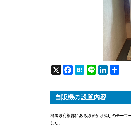
X
Fa
H
Li
Li
共
ce
at
ne
nk
有
bo
en
ed
ok
a
In
自販機の設置内容
群馬県利根郡にある源泉かけ流しのテーマ
した。