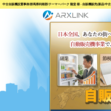
中古自販機設置事例/群馬県利根郡/テーマーパーク 龍堂 様 - 自販機販売(新品/中古)