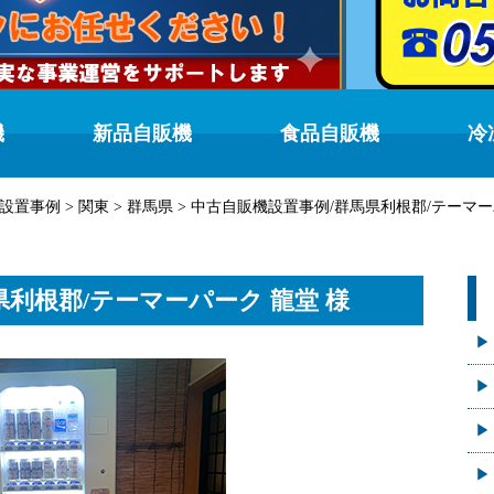
機
新品自販機
食品自販機
冷
設置事例
>
関東
>
群馬県
>
中古自販機設置事例/群馬県利根郡/テーマー
利根郡/テーマーパーク 龍堂 様