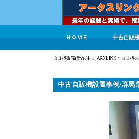
ＨＯＭＥ
中古自販
自販機販売(新品/中古)ARXLINK
>
自販機の
中古自販機設置事例/群馬県