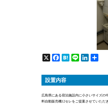
X
Fa
H
Li
Li
共
ce
at
ne
nk
有
bo
en
ed
ok
a
In
設置内容
広島県にある宿泊施設内に小さいサイズの
料自動販売機12セレをご提案させていただ