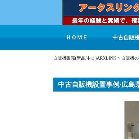
ＨＯＭＥ
中古自販
自販機販売(新品/中古)ARXLINK
>
自販機の
中古自販機設置事例/広島