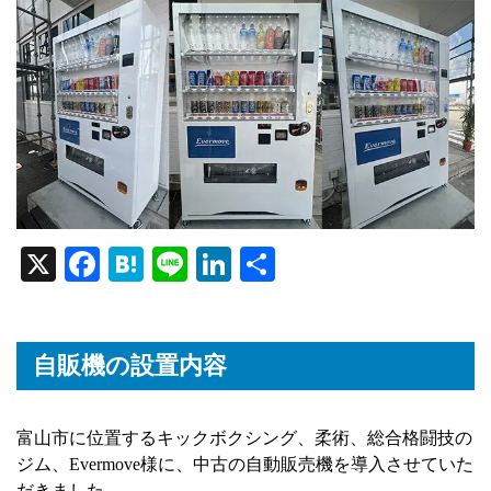
X
Fa
H
Li
Li
共
ce
at
ne
nk
有
bo
en
ed
ok
a
In
自販機の設置内容
富山市に位置するキックボクシング、柔術、総合格闘技の
ジム、Evermove様に、中古の自動販売機を導入させていた
だきました。