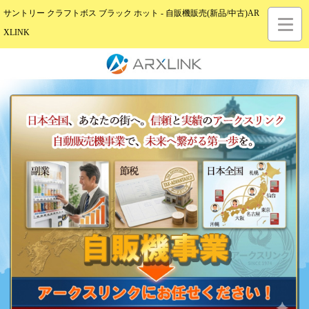
サントリー クラフトボス ブラック ホット - 自販機販売(新品/中古)AR
XLINK