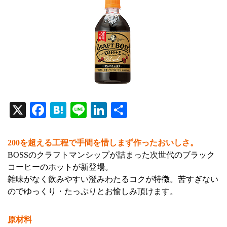
X
Fa
H
Li
Li
共
ce
at
ne
nk
有
bo
en
ed
200を超える工程で手間を惜しまず作ったおいしさ。
ok
a
In
BOSSのクラフトマンシップが詰まった次世代のブラック
コーヒーのホットが新登場。
雑味がなく飲みやすい澄みわたるコクが特徴。苦すぎない
のでゆっくり・たっぷりとお愉しみ頂けます。
原材料